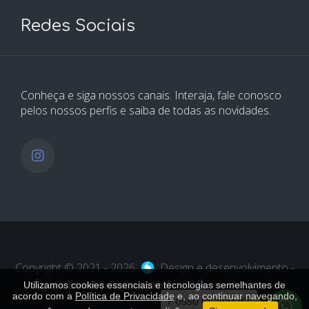
Redes Sociais
Conheça e siga nossos canais. Interaja, fale conosco
pelos nossos perfis e saiba de todas as novidades.
Copyright © 2021 - 2026
Design e desenvolvimento -
Águia Escritório Contábil
|
Administrador
Utilizamos cookies essenciais e tecnologias semelhantes de
acordo com a
Política de Privacidade
e, ao continuar navegando,
Posso te ajudar?